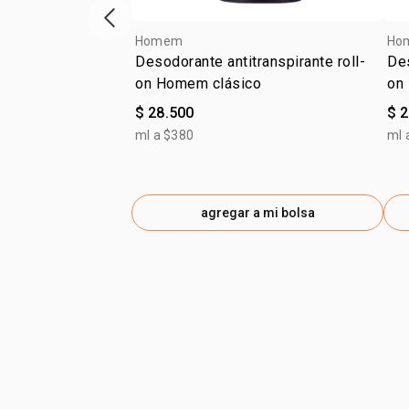
ítem anterior
Homem
Ho
Desodorante antitranspirante roll-
Des
on Homem clásico
on
$ 28.500
$ 
ml a $380
ml 
agregar a mi bolsa