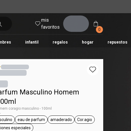
mis
entrar
favoritos
0
mbres
infantil
regalos
hogar
repuestos
tododia
una
humor
Parfum Masculino Homem
100ml
mem coragio masculino - 100ml
-
culino
eau de parfum
amaderado
Cor.agio
ag Homem
general.tag masculino
general.tag eau de parfum
general.tag amaderado
general.tag Cor.agio
asiones especiales
general.tag para salir, ocasiones especiales