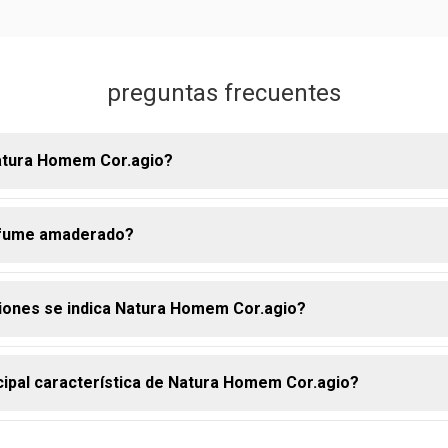
preguntas frecuentes
atura Homem Cor.agio?
rfume amaderado?
io posee una fragancia amaderada intensa. En general, sus not
una experiencia olfativa sofisticada y envolvente para los homb
iones se indica Natura Homem Cor.agio?
aderado es una categoría olfativa que se caracteriza por la pr
notas de madera en su composición. Natura Cor.agio es un deo 
o y con mayor fijación
ncipal característica de Natura Homem Cor.agio?
ara el día a día como para ocasiones especiales, por su combina
e frescura e intensidad