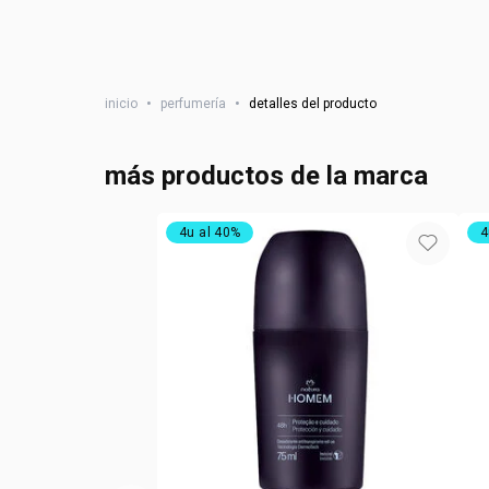
inicio
•
perfumería
•
detalles del producto
más productos de la marca
4u al 40%
4