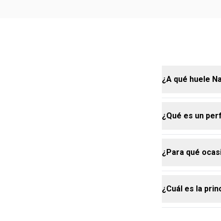
¿A qué huele N
¿Qué es un pe
Natura Cor.ag
proporcionan 
¿Para qué ocas
Un perfume am
dominante de 
es más intens
¿Cuál es la pri
Ideal tanto p
equilibrada d