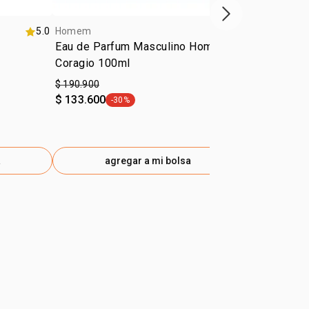
próximo item
5.0
Homem
4.5
Homem
Eau de Parfum Masculino Homem
Eau de Par
Coragio 100ml
Identidad 1
$ 190.900
$ 170.900
$ 133.600
-30%
general.tag -30%
a
agregar a mi bolsa
ag