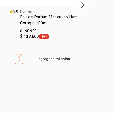
próximo item
5.0
Homem
4.5
Homem
Eau de Parfum Masculino Homem
Eau de Par
Coragio 100ml
Essence 10
$ 190.900
$ 170.900
$ 133.600
-30%
general.tag -30%
a
agregar a mi bolsa
ag