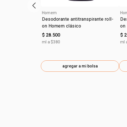
ítem anterior
Homem
Ho
Desodorante antitranspirante roll-
Des
on Homem clásico
on
$ 28.500
$ 
ml a $380
ml 
agregar a mi bolsa