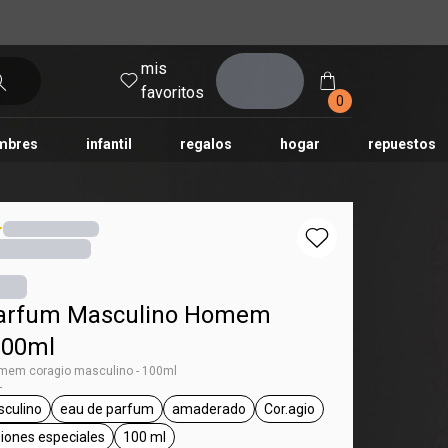
mis
entrar
favoritos
0
mbres
infantil
regalos
hogar
repuestos
tododia
una
humor
Parfum Masculino Homem
100ml
mem coragio masculino - 100ml
-
culino
eau de parfum
amaderado
Cor.agio
ag Homem
general.tag masculino
general.tag eau de parfum
general.tag amaderado
general.tag Cor.agio
asiones especiales
100 ml
general.tag para salir, ocasiones especiales
general.tag 100 ml