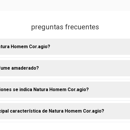
preguntas frecuentes
atura Homem Cor.agio?
rfume amaderado?
io posee una fragancia amaderada intensa. En general, sus not
una experiencia olfativa sofisticada y envolvente para los homb
iones se indica Natura Homem Cor.agio?
aderado es una categoría olfativa que se caracteriza por la pr
notas de madera en su composición. Natura Cor.agio es un deo 
o y con mayor fijación
ncipal característica de Natura Homem Cor.agio?
ara el día a día como para ocasiones especiales, por su combina
e frescura e intensidad