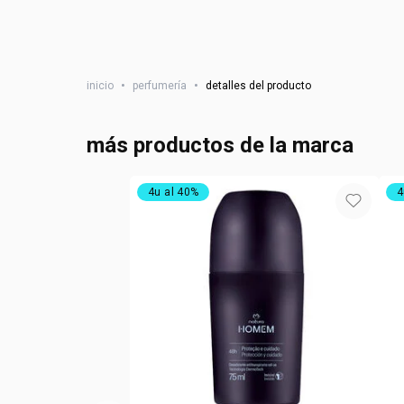
inicio
•
perfumería
•
detalles del producto
más productos de la marca
4u al 40%
4