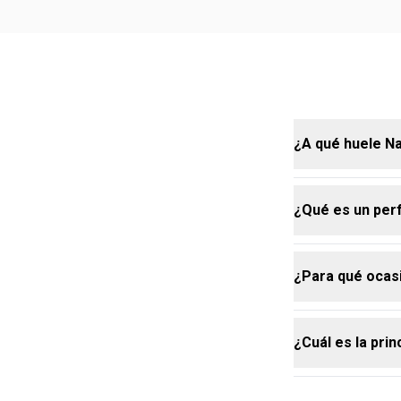
¿A qué huele N
¿Qué es un pe
Natura Cor.ag
proporcionan 
¿Para qué ocas
Un perfume am
dominante de 
es más intens
¿Cuál es la pri
Ideal tanto p
equilibrada d