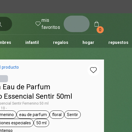
mis
entrar
favoritos
0
mbres
infantil
regalos
hogar
repuestos
tododia
una
humor
l producto
a Eau de Parfum
 Essencial Sentir 50ml
encial Sentir Femenino 50 ml
10 -
emenino
eau de parfum
floral
Sentir
g Essencial
general.tag femenino
general.tag eau de parfum
general.tag floral
general.tag Sentir
asiones especiales
50 ml
general.tag para salir, ocasiones especiales
general.tag 50 ml
 intenso