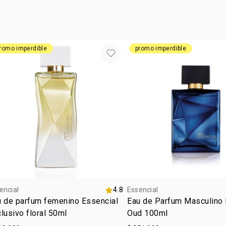
ocasió
subfam
romo imperdible
promo imperdible
encial
4.8
Essencial
u de parfum femenino Essencial
Eau de Parfum Masculino 
lusivo floral 50ml
Oud 100ml