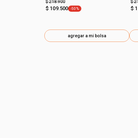
$ 218.900
$ 2
$ 109.500
$ 
-50%
general.tag -50%
agregar a mi bolsa