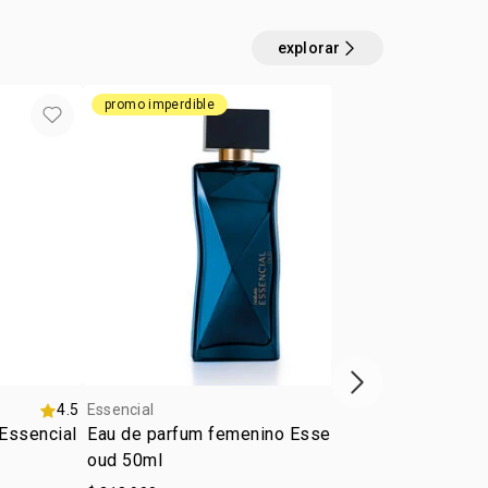
:
n
para salir, ocasiones especiales
explorar
:
ilia
frutal
promo imperdible
promo imperd
próximo item
4.5
Essencial
4.6
Essencial
Essencial
Eau de parfum femenino Essencial
Eau de parfu
oud 50ml
masculino 