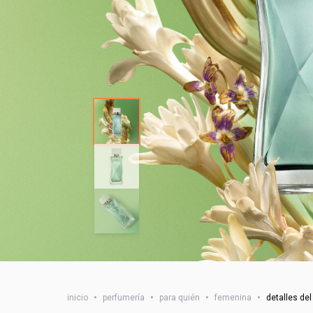
inicio
•
perfumería
•
para quién
•
femenina
•
detalles del