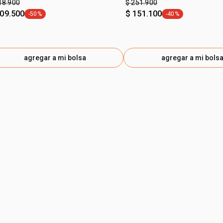
18.900
$ 251.900
109.500
$ 151.100
-50%
-40%
general.tag -50%
general.tag -40%
agregar a mi bolsa
agregar a mi bols