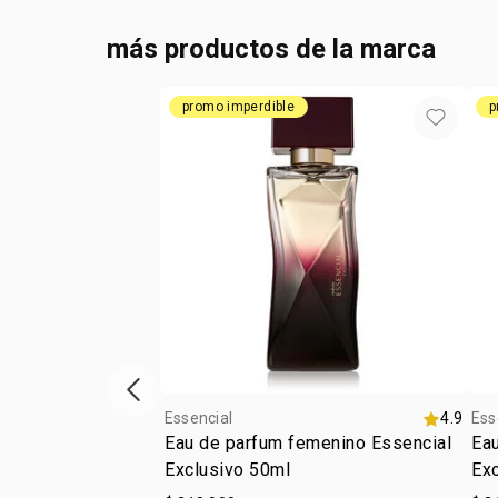
más productos de la marca
promo imperdible
p
ítem anterior
Essencial
4.9
Ess
Eau de parfum femenino Essencial
Ea
Exclusivo 50ml
Exc