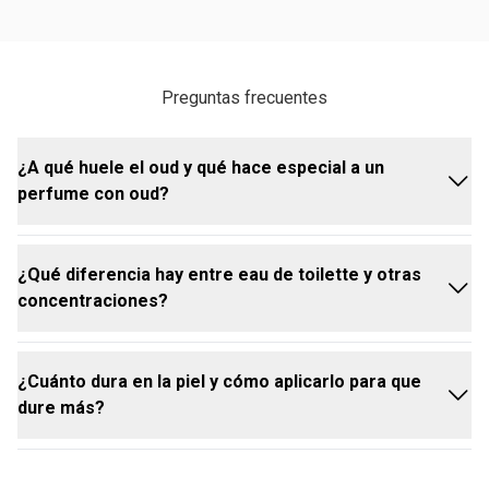
Preguntas frecuentes
¿A qué huele el oud y qué hace especial a un
perfume con oud?
¿Qué diferencia hay entre eau de toilette y otras
Un perfume que tiene en su composición uno de los
concentraciones?
ingredientes más raros y preciados de la
perfumería; el Oud, conocido como el oro líquido,
crea un viaje sensorial único. Su aroma oscuro,
¿Cuánto dura en la piel y cómo aplicarlo para que
cálido y ligeramente ahumado tiene la capacidad de
El eau de toilette es una concentración alta, más
dure más?
potenciar cada nota que lo acompaña, dejando un
cargada de fragancia que versiones más ligeras. Por
rastro profundo, envolvente y sofisticado que
eso suele sentirse:
permanece en la piel por horas.
Más intenso