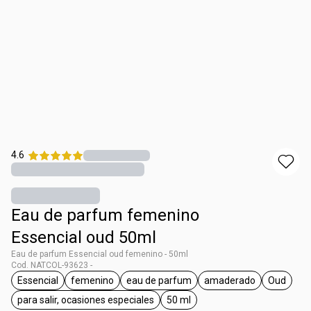
4.6
Eau de parfum femenino
Essencial oud 50ml
Eau de parfum Essencial oud femenino - 50ml
Cod. NATCOL-93623 -
Essencial
femenino
eau de parfum
amaderado
Oud
general.tag Essencial
general.tag femenino
general.tag eau de parfum
general.tag amad
general
para salir, ocasiones especiales
50 ml
general.tag para salir, ocasiones especiales
general.tag 50 ml