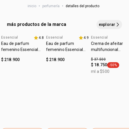
aplícala en las muñecas, el cuello y detrás de las orejas,
vegano
copaiba
inicio
•
perfumería
•
detalles del producto
permitiendo que el aroma se desarrolle a lo largo del día
• una combinación que exhala elegancia y fuerza
:
ocasión
para salir, ocasiones especiales
:
subfamilia
amaderado
más productos de la marca
explorar
Essencial
Essencial
Essencial
4.8
4.9
4u al 40%
4u al 40%
outlet
Eau de parfum
Eau de parfum
Crema de afeitar
femenino Essencial
femenino Essencial
multifuncional
Exclusivo floral 50ml
Exclusivo 50ml
Essencial exclusivo
$ 218.900
$ 218.900
$ 37.500
$ 18.750
-50%
general.tag
ml a $500