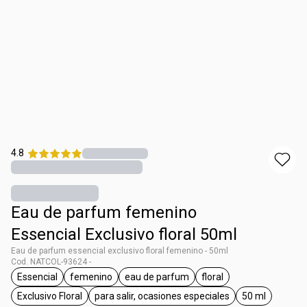
4.8
Eau de parfum femenino
Essencial Exclusivo floral 50ml
Eau de parfum essencial exclusivo floral femenino - 50ml
Cod. NATCOL-93624 -
Essencial
femenino
eau de parfum
floral
general.tag Essencial
general.tag femenino
general.tag eau de parfum
general.tag floral
Exclusivo Floral
para salir, ocasiones especiales
50 ml
general.tag Exclusivo Floral
general.tag para salir, ocasiones 
general.tag 