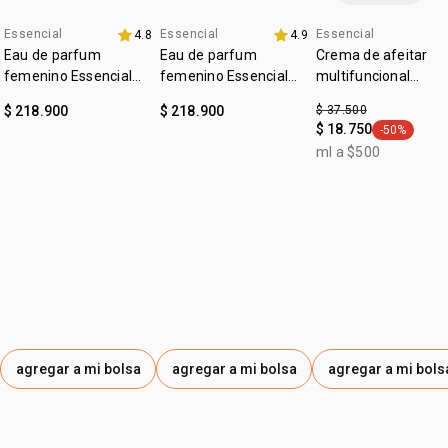
y prolongar la experiencia aromática, permitiéndote
disfrutar plenamente de la fragancia durante todo el día
Essencial
Essencial
Essencial
4.8
4.9
4u al 40%
4u al 40%
outlet
Eau de parfum
Eau de parfum
Crema de afeitar
femenino Essencial
femenino Essencial
multifuncional
Exclusivo floral 50ml
Exclusivo 50ml
Essencial exclusivo
$ 218.900
$ 218.900
$ 37.500
$ 18.750
-50%
general.tag
ml a $500
agregar a mi bolsa
agregar a mi bolsa
agregar a mi bols