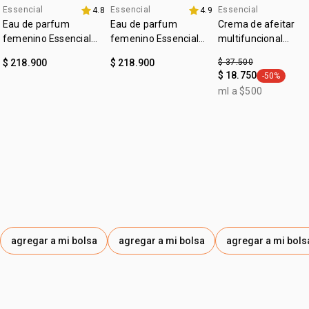
Essencial
Essencial
Essencial
4.8
4.9
4u al 40%
4u al 40%
outlet
cedro, almizcle, patchouli, musgo, cumarú,
Eau de parfum
Eau de parfum
Crema de afeitar
cacao*, vainilla
femenino Essencial
femenino Essencial
multifuncional
cruelty free
Exclusivo floral 50ml
Exclusivo 50ml
Essencial exclusivo
$ 218.900
$ 218.900
$ 37.500
vegano
$ 18.750
-50%
general.tag
ml a $500
:
ocasión
para salir, ocasiones especiales
:
subfamilia
especiado
agregar a mi bolsa
agregar a mi bolsa
agregar a mi bols