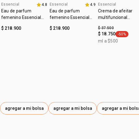
Essencial
Essencial
Essencial
4.8
4.9
4u al 40%
4u al 40%
outlet
cedro, almizcle, patchouli, musgo, cumarú,
Eau de parfum
Eau de parfum
Crema de afeitar
cacao*, vainilla
femenino Essencial
femenino Essencial
multifuncional
cruelty free
Exclusivo floral 50ml
Exclusivo 50ml
Essencial exclusivo
$ 218.900
$ 218.900
$ 37.500
vegano
$ 18.750
-50%
general.tag
ml a $500
:
ocasión
para salir, ocasiones especiales
:
subfamilia
especiado
agregar a mi bolsa
agregar a mi bolsa
agregar a mi bols