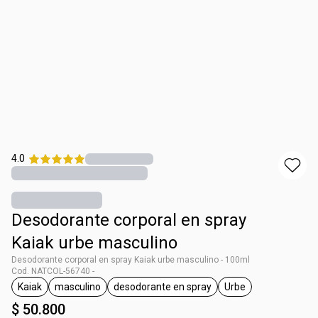
4.0
Desodorante corporal en spray
Kaiak urbe masculino
Desodorante corporal en spray Kaiak urbe masculino - 100ml
Cod. NATCOL-56740 -
Kaiak
masculino
desodorante en spray
Urbe
general.tag Kaiak
general.tag masculino
general.tag desodorante en spray
general.tag Urbe
$ 50.800