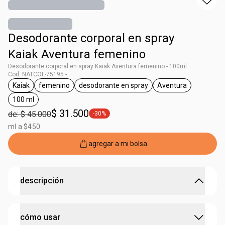
Desodorante corporal en spray
Kaiak Aventura femenino
Desodorante corporal en spray Kaiak Aventura femenino - 100ml
Cod. NATCOL-75195 -
Kaiak
femenino
desodorante en spray
Aventura
general.tag Kaiak
general.tag femenino
general.tag desodorante en spray
general.tag Ave
100 ml
general.tag 100 ml
$ 31.500
de: $ 45.000
-30%
general.tag -30%
ml a $450
agregar a mi bolsa
descripción
Desodorante corporal femenino con la energía y
cómo usar
frescura de Kaiak Aventura, ideal para mujeres activas