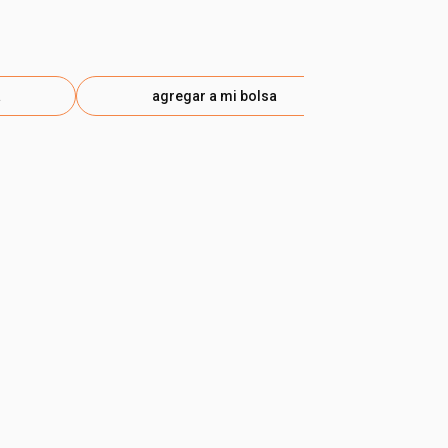
a
agregar a mi bolsa
ag