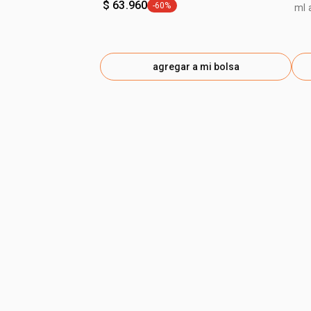
$ 63.960
-60%
ml 
general.tag -60%
agregar a mi bolsa