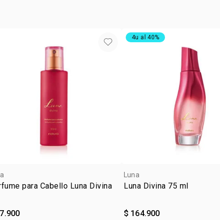
vegan
ocasió
4u al 40%
subfam
a
Luna
fume para Cabello Luna Divina
Luna Divina 75 ml
57.900
$ 164.900