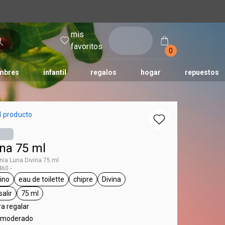
mis
entrar
favoritos
0
mbres
infantil
regalos
hogar
repuestos
tododia
una
humor
l producto
ina 75 ml
ia Luna Divina 75 ml
60 -
ino
eau de toilette
chipre
Divina
 Luna
eneral.tag femenino
general.tag eau de toilette
general.tag chipre
general.tag Divina
salir
75 ml
l.tag día a día, para salir
general.tag 75 ml
ra regalar
al moderado