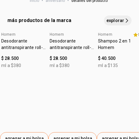
inicio
•
aniversario
•
detalles del producto
ANNUUS HYBRID OIL, STEARETH-21, ISOPROPYL
MYRISTATE, TREHALOSE, TRIETHYL CITRATE, CAPRYLYL
GLYCOL, HYDROXYACETOPHENONE, DISODIUM EDTA,
más productos de la marca
explorar
TOCOPHERYL ACETATE.
Homem
Homem
Homem
4u al 40%
4u al 40%
Desodorante
Desodorante
Shampoo 2 en 1
antitranspirante roll-
antitranspirante roll-
Homem
on Homem clásico
on Homem sin
$ 28.500
$ 28.500
$ 40.500
perfume
ml a $380
ml a $380
ml a $135
agregar a mi bolsa
agregar a mi bolsa
agregar a mi bols