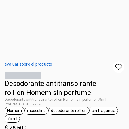
evaluar sobre el producto
Desodorante antitranspirante
roll-on Homem sin perfume
Desodorante antitranspirante roll-on Homem sin perfume - 75ml
Cod. NATCOL-150223 -
Homem
masculino
desodorante roll-on
sin fragancia
general.tag Homem
general.tag masculino
general.tag desodorante roll-on
general.tag si
75 ml
general.tag 75 ml
$ 28.500