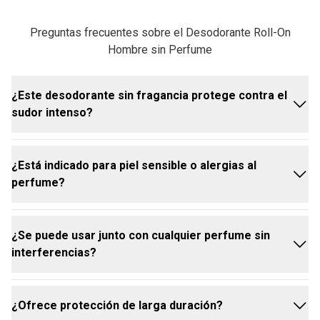
Preguntas frecuentes sobre el Desodorante Roll-On
Hombre sin Perfume
¿Este desodorante sin fragancia protege contra el
sudor intenso?
¿Está indicado para piel sensible o alergias al
Sí. El desodorante sin fragancia masculino Natura
perfume?
Homem ofrece protección antitranspirante por hasta
72 horas contra el sudor y el mal olor. Su fórmula fue
desarrollada con la Tecnología Dermotech, que
¿Se puede usar junto con cualquier perfume sin
protege y cuida la piel de las axilas al mismo
Sí. Este desodorante es una opción segura para
interferencias?
tiempo.
quienes tienen sensibilidad a las fragancias o
prefieren evitar perfumes en la fórmula. Sin adición
de perfume y con tecnología que cuida la piel de las
¿Ofrece protección de larga duración?
axilas, ofrece protección eficaz con mayor
Sí. Por ser un desodorante roll-on neutro, no