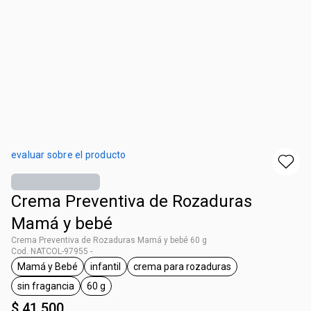
evaluar sobre el producto
Crema Preventiva de Rozaduras
Mamá y bebé
Crema Preventiva de Rozaduras Mamá y bebé 60 g
Cod. NATCOL-97955 -
Mamá y Bebé
infantil
crema para rozaduras
general.tag Mamá y Bebé
general.tag infantil
general.tag crema para roza
sin fragancia
60 g
general.tag sin fragancia
general.tag 60 g
$ 41.500