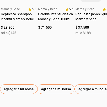
•
cada 3 o 4 horas, o siempre que esté lleno de orina.
uso desde el primer día de vida
•
sin fragancia.
Mamá y Bebé
Mamá y Bebé
Mamá y Bebé
5.0
5.0
4u al 40%
4u al 40%
4u al 40%
Repuesto Shampoo
Colonia Infantil clásica
Repuesto jabón líqu
Infantil Mamá y Bebé
Mamá y Bebé 100ml
Mamá y bebé
200ml
$ 28.900
$ 71.500
$ 37.500
ml a $145
ml a $188
agregar a mi bolsa
agregar a mi bolsa
agregar a mi bols