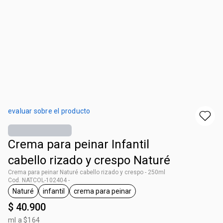
evaluar sobre el producto
Crema para peinar Infantil
cabello rizado y crespo Naturé
Crema para peinar Naturé cabello rizado y crespo - 250ml
Cod. NATCOL-102404 -
Naturé
infantil
crema para peinar
general.tag Naturé
general.tag infantil
general.tag crema para peinar
$ 40.900
ml a $164