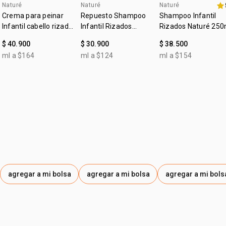
Naturé
Naturé
Naturé
4u al 40%
4u al 40%
Crema para peinar
Repuesto Shampoo
Shampoo Infantil
Infantil cabello rizado
Infantil Rizados
Rizados Naturé 250
y crespo Naturé
Naturé 250ml
$ 40.900
$ 30.900
$ 38.500
ml a $164
ml a $124
ml a $154
agregar a mi bolsa
agregar a mi bolsa
agregar a mi bols