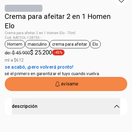
Crema para afeitar 2 en 1 Homen
Elo
Crema para afeitar 2 en 1 Homen Elo - 75ml
Cod. NATCOL-128750 -
Homem
masculino
crema para afeitar
Elo
general.tag Homem
general.tag masculino
general.tag crema para afeitar
general.tag Elo
$ 25.200
de: $ 45.900
-45%
general.tag -45%
ml a $612
se acabó, ¡pero volverá pronto!
sé el primero en garantizar el tuyo cuando vuelva.
avísame
descripción
Su fórmula sin alcohol calma, hidrata y perfuma la piel
masculina con una fragancia amaderada sofisticada