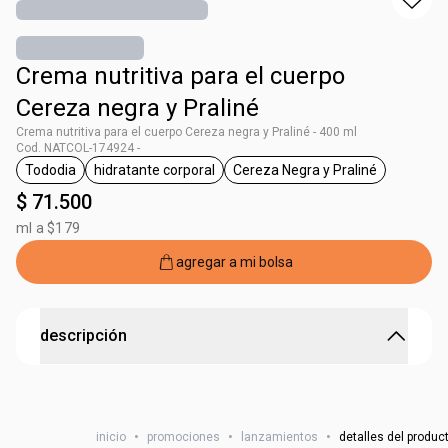
Crema nutritiva para el cuerpo
Cereza negra y Praliné
Crema nutritiva para el cuerpo Cereza negra y Praliné - 400 ml
Cod. NATCOL-174924 -
Tododia
hidratante corporal
Cereza Negra y Praliné
general.tag Tododia
general.tag hidratante corporal
general.tag Cereza Neg
$ 71.500
ml a $179
agregar a mi bolsa
descripción
Esta crema corporal ofrece nutrición profunda en un
envase completo, ideal para pieles que demandan
inicio
•
promociones
•
lanzamientos
•
detalles del produc
hidratación y aroma femenino