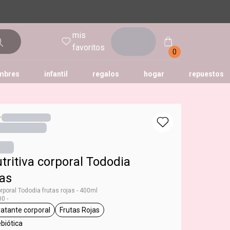
mis
entrar
favoritos
0
mbres
infantil
regalos
hogar
repuestos
tododia
una
humor
ritiva corporal Tododia
jas
rporal Tododia frutas rojas - 400ml
0 -
ratante corporal
Frutas Rojas
g Tododia
general.tag hidratante corporal
general.tag Frutas Rojas
ebiótica