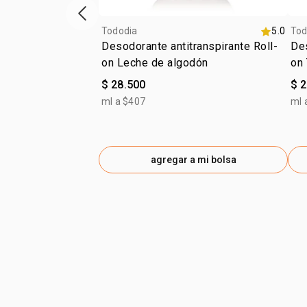
ítem anterior
Tododia
5.0
Tod
Desodorante antitranspirante Roll-
Des
on Leche de algodón
on 
$ 28.500
$ 
ml a $407
ml 
agregar a mi bolsa