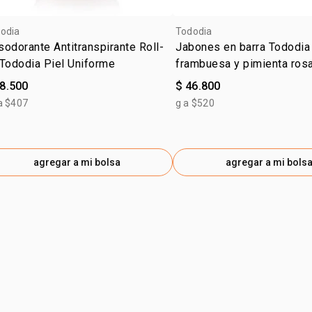
odia
Tododia
odorante Antitranspirante Roll-
Jabones en barra Tododia
Tododia Piel Uniforme
frambuesa y pimienta ros
28.500
$ 46.800
a $407
g a $520
agregar a mi bolsa
agregar a mi bols