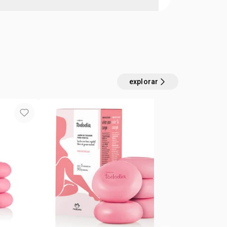
rresistible nutre tu piel hasta las capas más
:
 piel
todo tipo de piel
RIN, ELAEIS GUINEENSIS OIL, OLUS OIL,
 ANNUUS HYBRID OIL, CYCLOPENTASILOXANE,
, ZEA MAYS STARCH, PARFUM, DIMETHICONE,
LYACRYLATE, PHENOXYETHANOL, LINUM
MUM SEED OIL, DIMETHICONOL, SODIUM
explorar
 COPOLYMER, HYDROXYACETOPHENONE,
APRIC TRIGLYCERIDE, POLYGLYCERYL-2
exclusivo on
ROXYSTEARATE, LAURYL GLUCOSIDE,
L ACETATE, THEOBROMA CACAO SEED
LYGLYCERYL-3 CAPRYLATE, DISODIUM EDTA,
HRITYL TETRA-DI-T-BUTYL
DROCINNAMATE, SORBITAN OLEATE,
L, STEARYL ALCOHOL, CETEARETH-6, HEXYL
LIMONENE, COUMARIN, CITRONELLOL, BENZYL