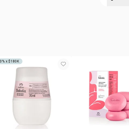
la textura i
tipo de
profundas.
AQUA, GLYCE
HELIANTHUS
TREHALOSE
SODIUM PO
USITATISSI
ACRYLATES
CAPRYLIC/C
0% x $180K
DIPOLYHYD
TOCOPHERY
BUTTER, PO
PENTAERYT
HYDROXYHY
TOCOPHERO
CINNAMAL, 
ALCOHOL.