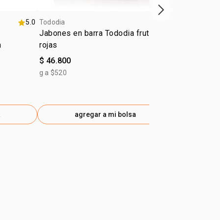
próximo item
5.0
Tododia
5.0
Tododia
Jabones en barra Tododia frutas
Kit Tododía
a
rojas
$ 46.800
$ 91.000
$ 63.700
-30
g a $520
gen
a
agregar a mi bolsa
ag