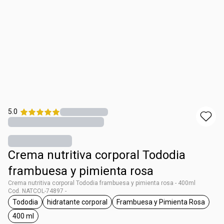
5.0
Crema nutritiva corporal Tododia
frambuesa y pimienta rosa
Crema nutritiva corporal Tododia frambuesa y pimienta rosa - 400ml
Cod. NATCOL-74897 -
Tododia
hidratante corporal
Frambuesa y Pimienta Rosa
general.tag Tododia
general.tag hidratante corporal
general.tag Frambu
400 ml
general.tag 400 ml