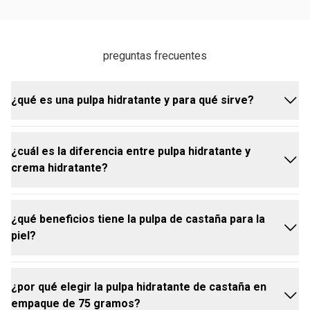
preguntas frecuentes
¿qué es una pulpa hidratante y para qué sirve?
¿cuál es la diferencia entre pulpa hidratante y
la pulpa hidratante es una crema de textura rica y
crema hidratante?
concentrada que nutre en profundidad. la pulpa
hidratante para manos Castaña de Natura hidrata,
suaviza, combate la resequedad, cuida cutículas y
¿qué beneficios tiene la pulpa de castaña para la
fortalece uñas, mejorando visiblemente la apariencia
la pulpa hidratante es más concentrada y nutritiva,
piel?
de las manos.
con textura densa que hidrata en profundidad y es
ideal para pieles secas.
la crema hidratante es más ligera y de rápida
¿por qué elegir la pulpa hidratante de castaña en
absorción, adecuada para hidratar a diario sin
la pulpa hidratante para manos de castaña es
empaque de 75 gramos?
sensación pesada.
reconocida por su alto poder nutritivo y su capacidad