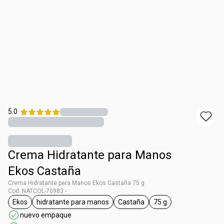
5.0
Crema Hidratante para Manos
Ekos Castaña
Crema Hidratante para Manos Ekos Castaña 75 g
Cod. NATCOL-70983 -
Ekos
hidratante para manos
Castaña
75 g
general.tag Ekos
general.tag hidratante para manos
general.tag Castaña
general.tag 75 g
nuevo empaque