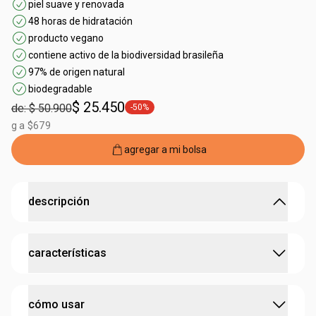
piel suave y renovada
48 horas de hidratación
producto vegano
contiene activo de la biodiversidad brasileña
97% de origen natural
biodegradable
$ 25.450
de: $ 50.900
-50%
general.tag -50%
g a $679
agregar a mi bolsa
descripción
48 horas de hidratación para las manos y uñas con el
características
poder antirresequedad de la castaña.
•
crema de manos hecha con
aceite bruto de castaña
,
rico en omegas 6 y 9
:
contiene bioactivo
castaña
•
promueve nutrición intensa
cómo usar