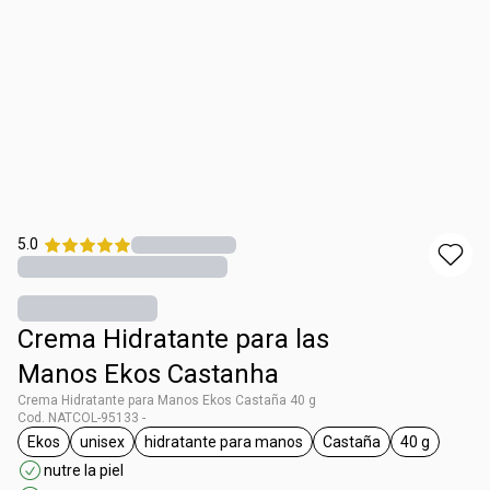
5.0
Crema Hidratante para las
Manos Ekos Castanha
Crema Hidratante para Manos Ekos Castaña 40 g
Cod. NATCOL-95133 -
Ekos
unisex
hidratante para manos
Castaña
40 g
general.tag Ekos
general.tag unisex
general.tag hidratante para manos
general.tag Castaña
general.ta
nutre la piel