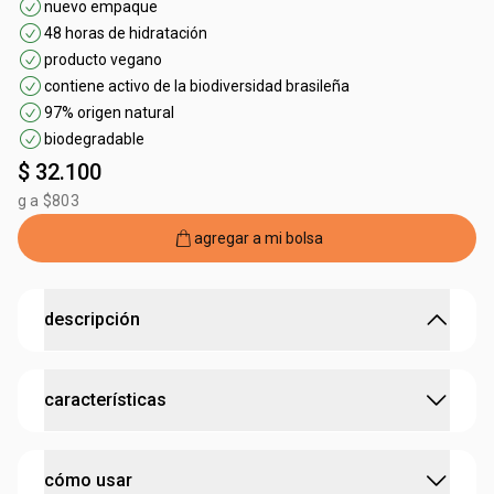
nuevo empaque
48 horas de hidratación
producto vegano
contiene activo de la biodiversidad brasileña
97% origen natural
biodegradable
$ 32.100
g a $803
agregar a mi bolsa
descripción
48 horas de hidratación para las manos y uñas con el
características
poder antirresequedad de la castaña.
•
crema de manos hecha con
aceite bruto de castaña
,
rico en omegas 6 y 9
:
contiene activo
castaña
•
promueve nutrición intensa
cómo usar