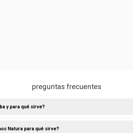
preguntas frecuentes
ba y para qué sirve?
os Natura para qué sirve?
una semilla amazónica rica en una manteca natural que hidrata p