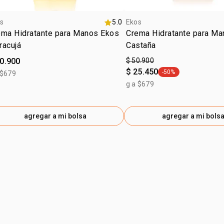
s
5.0
Ekos
ema Hidratante para Manos Ekos
Crema Hidratante para M
racujá
Castaña
50.900
$ 50.900
$ 25.450
-50%
 $679
general.tag -50%
g a $679
agregar a mi bolsa
agregar a mi bols