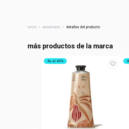
inicio
•
aniversario
•
detalles del producto
más productos de la marca
4u al 40%
4