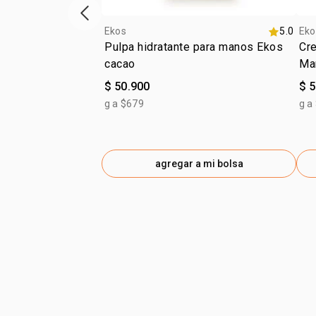
ítem anterior
Ekos
5.0
Eko
Pulpa hidratante para manos Ekos
Cr
cacao
Ma
$ 50.900
$ 
g a $679
g a
agregar a mi bolsa