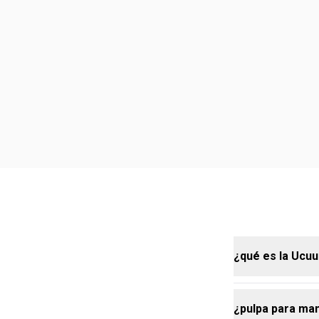
¿qué es la Ucuu
¿pulpa para man
la Ucuuba es 