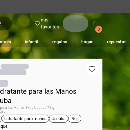
mis
entrar
favoritos
0
mbres
infantil
regalos
hogar
repuestos
tododia
una
humor
dratante para las Manos
uuba
 para las Manos Ekos Ucuuba 75 g
9 -
hidratante para manos
Ucuuba
75 g
 Ekos
eral.tag unisex
general.tag hidratante para manos
general.tag Ucuuba
general.tag 75 g
aque