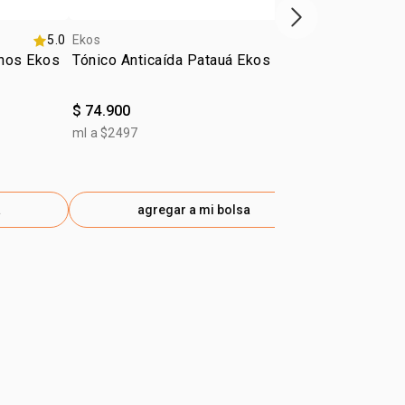
próximo item
5.0
Ekos
4.8
Ekos
anos Ekos
Tónico Anticaída Patauá Ekos 30ml
Kit Ekos ma
$ 74.900
$ 98.800
$ 49.400
-50
ml a $2497
gen
a
agregar a mi bolsa
ag