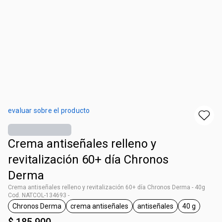
evaluar sobre el producto
Crema antiseñales​ relleno y
revitalización ​60+ día Chronos
Derma
Crema antiseñales​ relleno y revitalización ​60+ día Chronos Derma - 40g
Cod. NATCOL-134693 -
Chronos Derma
crema antiseñales
antiseñales
40 g
general.tag Chronos Derma
general.tag crema antiseñales
general.tag antiseñal
general.ta