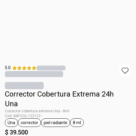
5.0
Corrector Cobertura Extrema 24h
Una
Corrector cobertura extrema Una - 8ml
Cod. NATCOL-122122 -
Una
corrector
piel radiante
8 ml
general.tag Una
general.tag corrector
general.tag piel radiante
general.tag 8 ml
$ 39.500