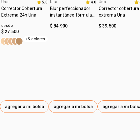
:
Una
Una
Una
subtono
neutro
5.0
4.0
lanzamiento
4u al 40%
4u al 40%
Corrector Cobertura
Blur perfeccionador
Corrector cobertura
:
zona de aplicación
rostro
Extrema 24h Una
instantáneo fórmula
extrema Una
gel Una
desde
$ 84.900
$ 39.500
$ 27.500
+5 colores
agregar a mi bolsa
agregar a mi bolsa
agregar a mi bols