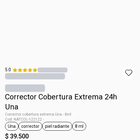
5.0
Corrector Cobertura Extrema 24h
Una
Corrector cobertura extrema Una - 8ml
Cod. NATCOL-122122 -
Una
corrector
piel radiante
8 ml
general.tag Una
general.tag corrector
general.tag piel radiante
general.tag 8 ml
$ 39.500