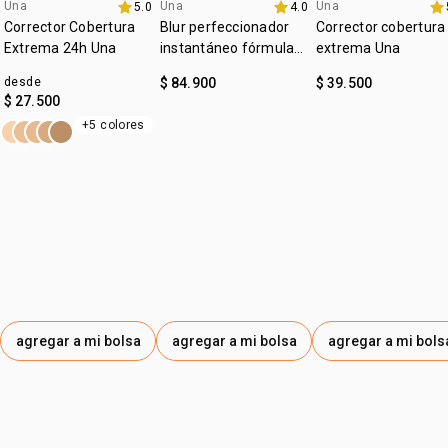
:
Una
Una
Una
subtono
neutro
5.0
4.0
lanzamiento
4u al 40%
4u al 40%
Corrector Cobertura
Blur perfeccionador
Corrector cobertura
:
zona de aplicación
rostro
Extrema 24h Una
instantáneo fórmula
extrema Una
gel Una
desde
$ 84.900
$ 39.500
$ 27.500
+5 colores
agregar a mi bolsa
agregar a mi bolsa
agregar a mi bols