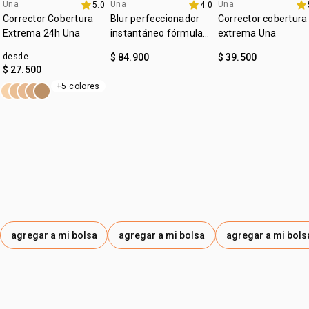
:
Una
Una
Una
subtono
neutro
5.0
4.0
lanzamiento
4u al 40%
4u al 40%
Corrector Cobertura
Blur perfeccionador
Corrector cobertura
:
zona de aplicación
rostro
Extrema 24h Una
instantáneo fórmula
extrema Una
gel Una
desde
$ 84.900
$ 39.500
$ 27.500
+5 colores
agregar a mi bolsa
agregar a mi bolsa
agregar a mi bols