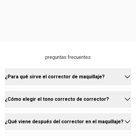
preguntas frecuentes
¿Para qué sirve el corrector de maquillaje?
¿Cómo elegir el tono correcto de corrector?
El corrector es ideal para corregir y aclarar
diferencias de tonos oscurecidos en la piel, como
ojeras, marcas de granitos, cicatrices, vasitos
¿Qué viene después del corrector en el maquillaje?
azulados y rosáceas. También se puede usar para
Antes de elegir el tono del corrector, es importante
neutralizar tonos, camuflar manchas, iluminar
conocer tu tono de piel y las características