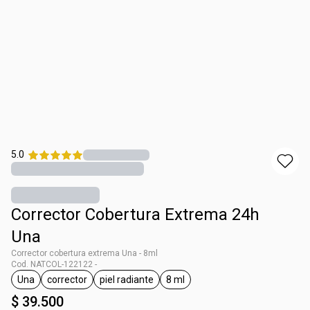
5.0
Corrector Cobertura Extrema 24h
Una
Corrector cobertura extrema Una - 8ml
Cod. NATCOL-122122 -
Una
corrector
piel radiante
8 ml
general.tag Una
general.tag corrector
general.tag piel radiante
general.tag 8 ml
$ 39.500