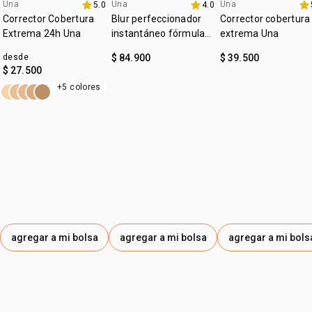
:
Una
Una
Una
subtono
neutro
5.0
4.0
lanzamiento
4u al 40%
4u al 40%
Corrector Cobertura
Blur perfeccionador
Corrector cobertura
:
zona de aplicación
rostro
Extrema 24h Una
instantáneo fórmula
extrema Una
gel Una
desde
$ 84.900
$ 39.500
$ 27.500
+5 colores
agregar a mi bolsa
agregar a mi bolsa
agregar a mi bols