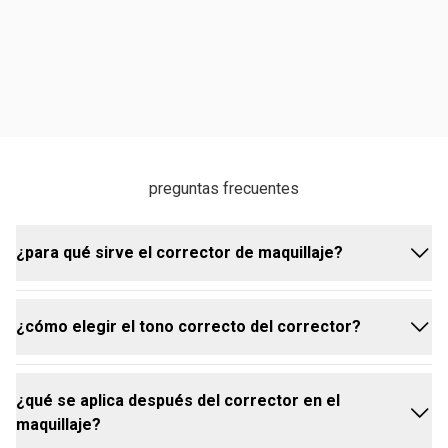
preguntas frecuentes
¿para qué sirve el corrector de maquillaje?
¿cómo elegir el tono correcto del corrector?
el corrector es ideal para corregir y aclarar zonas de
tono más oscuro en la piel, como ojeras, marcas de
acné, cicatrices, pequeñas venas azuladas y
¿qué se aplica después del corrector en el
rosácea. también puede usarse para neutralizar
antes de elegir el tono del corrector, es importante
maquillaje?
tonos, disimular manchas, iluminar áreas del rostro y
conocer tu tono de piel y sus característicasel