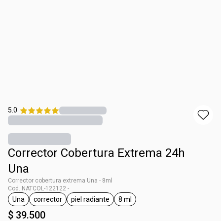
5.0
Corrector Cobertura Extrema 24h
Una
Corrector cobertura extrema Una - 8ml
Cod. NATCOL-122122 -
Una
corrector
piel radiante
8 ml
general.tag Una
general.tag corrector
general.tag piel radiante
general.tag 8 ml
$ 39.500