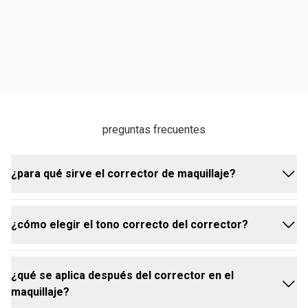
preguntas frecuentes
¿para qué sirve el corrector de maquillaje?
¿cómo elegir el tono correcto del corrector?
el corrector es ideal para corregir y aclarar zonas de
tono más oscuro en la piel, como ojeras, marcas de
acné, cicatrices, pequeñas venas azuladas y
¿qué se aplica después del corrector en el
rosácea. también puede usarse para neutralizar
antes de elegir el tono del corrector, es importante
maquillaje?
tonos, disimular manchas, iluminar áreas del rostro y
conocer tu tono de piel y sus característicasel