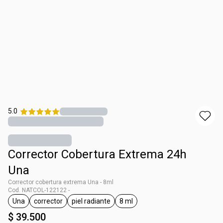
5.0
Corrector Cobertura Extrema 24h
Una
Corrector cobertura extrema Una - 8ml
Cod. NATCOL-122122 -
Una
corrector
piel radiante
8 ml
general.tag Una
general.tag corrector
general.tag piel radiante
general.tag 8 ml
$ 39.500