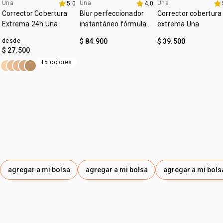
:
Una
Una
Una
subtono
neutro
5.0
4.0
lanzamiento
4u al 40%
4u al 40%
Corrector Cobertura
Blur perfeccionador
Corrector cobertura
:
zona de aplicación
rostro
Extrema 24h Una
instantáneo fórmula
extrema Una
gel Una
desde
$ 84.900
$ 39.500
$ 27.500
+5 colores
agregar a mi bolsa
agregar a mi bolsa
agregar a mi bols