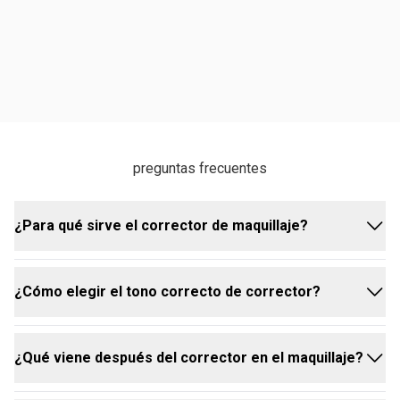
preguntas frecuentes
¿Para qué sirve el corrector de maquillaje?
¿Cómo elegir el tono correcto de corrector?
El corrector es ideal para corregir y aclarar
diferencias de tonos oscurecidos en la piel, como
ojeras, marcas de granitos, cicatrices, vasitos
¿Qué viene después del corrector en el maquillaje?
azulados y rosáceas. También se puede usar para
Antes de elegir el tono del corrector, es importante
neutralizar tonos, camuflar manchas, iluminar
conocer tu tono de piel y las características