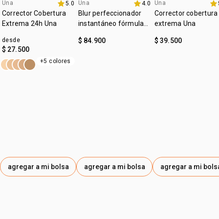
:
Una
Una
Una
subtono
neutro
5.0
4.0
lanzamiento
4u al 40%
4u al 40%
Corrector Cobertura
Blur perfeccionador
Corrector cobertura
:
zona de aplicación
rostro
Extrema 24h Una
instantáneo fórmula
extrema Una
gel Una
desde
$ 84.900
$ 39.500
$ 27.500
+5 colores
agregar a mi bolsa
agregar a mi bolsa
agregar a mi bols