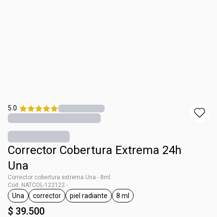
5.0
Corrector Cobertura Extrema 24h
Una
Corrector cobertura extrema Una - 8ml
Cod. NATCOL-122122 -
Una
corrector
piel radiante
8 ml
general.tag Una
general.tag corrector
general.tag piel radiante
general.tag 8 ml
$ 39.500