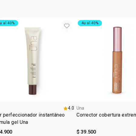
subton
zona d
u al 40%
4u al 40%
a
4.0
Una
r perfeccionador instantáneo
Corrector cobertura extre
mula gel Una
84.900
$ 39.500