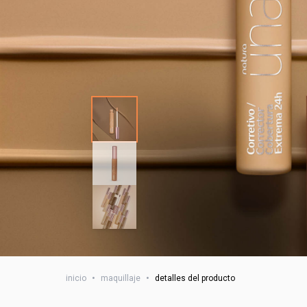
inicio
•
maquillaje
•
detalles del producto