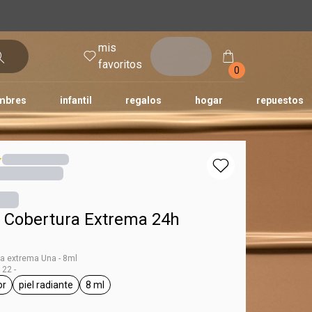
mis
entrar
favoritos
0
mbres
infantil
regalos
hogar
repuestos
tododia
una
humor
r Cobertura Extrema 24h
ra extrema Una - 8ml
22 -
or
piel radiante
8 ml
Una
eral.tag corrector
general.tag piel radiante
general.tag 8 ml