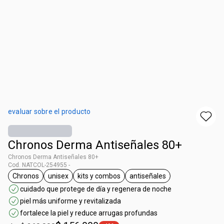
evaluar sobre el producto
Chronos Derma Antiseñales 80+
Chronos Derma Antiseñales 80+
Cod. NATCOL-254955 -
Chronos
unisex
kits y combos
antiseñales
general.tag Chronos
general.tag unisex
general.tag kits y combos
general.tag antiseñales
cuidado que protege de día y regenera de noche
piel más uniforme y revitalizada
fortalece la piel y reduce arrugas profundas