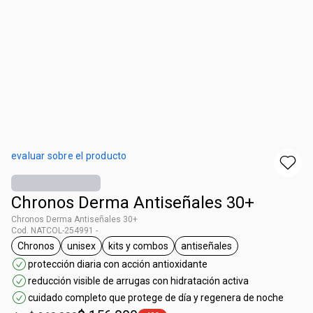
evaluar sobre el producto
Chronos Derma Antiseñales 30+
Chronos Derma Antiseñales 30+
Cod. NATCOL-254991 -
Chronos
unisex
kits y combos
antiseñales
general.tag Chronos
general.tag unisex
general.tag kits y combos
general.tag antiseñales
protección diaria con acción antioxidante
reducción visible de arrugas con hidratación activa
cuidado completo que protege de día y regenera de noche