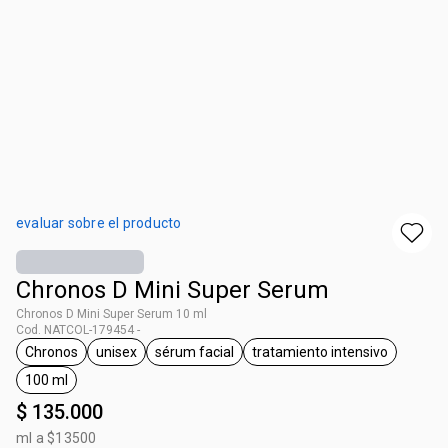
evaluar sobre el producto
Chronos D Mini Super Serum
Chronos D Mini Super Serum 10 ml
Cod. NATCOL-179454 -
Chronos
unisex
sérum facial
tratamiento intensivo
general.tag Chronos
general.tag unisex
general.tag sérum facial
general.tag tratamie
100 ml
general.tag 100 ml
$ 135.000
ml a $13500