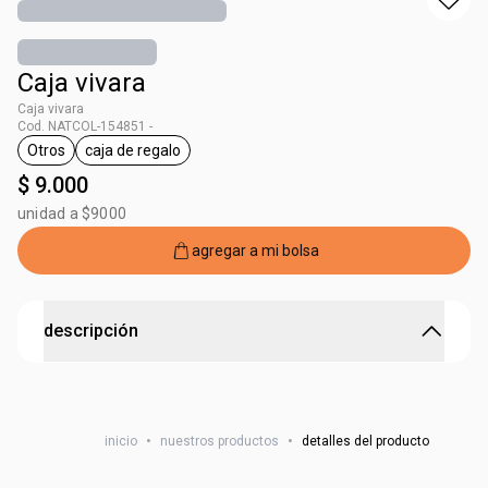
Caja vivara
Caja vivara
Cod. NATCOL-154851 -
Otros
caja de regalo
general.tag Otros
general.tag caja de regalo
$ 9.000
unidad a $9000
agregar a mi bolsa
descripción
Haz que tu regalo sea aún más especial.
Medidas:
- Largo: 22 cm
inicio
•
nuestros productos
•
detalles del producto
- Ancho: 17,5 cm
- Alto: 9 cm