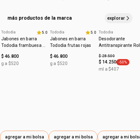
vainilla
.
COUMARIN / CUMARINA, GERANIOL, POLYGLYCERYL-3
CAPRYLATE / CAPRILATO DE POLIGLICERILA-3, CITRAL,
más productos de la marca
explorar
CITRONELLOL / CITRONELOL, DENATONIUM BENZOATE /
BENZOATO DE DENATÔNIO.
Tododia
Tododia
Tododia
5.0
5.0
+20% off
+20% off
fecha dupla
Jabones en barra
Jabones en barra
Desodorante
Tododia frambuesa y
Tododia frutas rojas
Antitranspirante Rol
pimienta rosa
on Tododia Piel
$ 46.800
$ 46.800
$ 28.500
Uniforme
$ 14.250
-50%
g a $520
g a $520
general.tag
ml a $407
agregar a mi bolsa
agregar a mi bolsa
agregar a mi bols