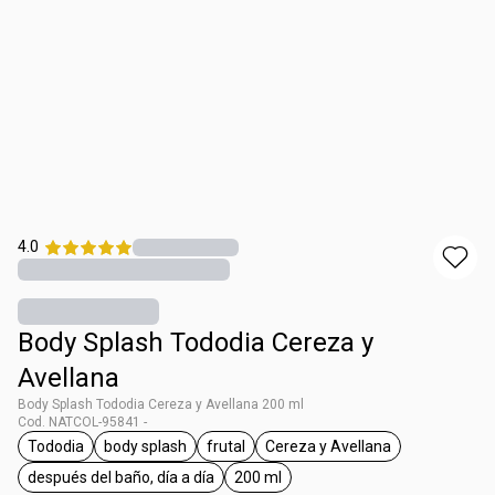
4.0
Body Splash Tododia Cereza y
Avellana
Body Splash Tododia Cereza y Avellana 200 ml
Cod. NATCOL-95841 -
Tododia
body splash
frutal
Cereza y Avellana
general.tag Tododia
general.tag body splash
general.tag frutal
general.tag Cereza y Av
después del baño, día a día
200 ml
general.tag después del baño, día a día
general.tag 200 ml