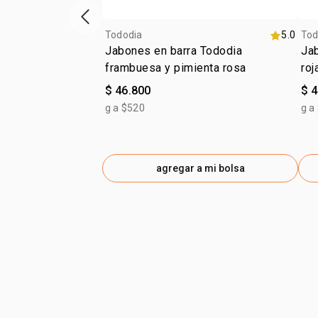
ítem anterior
Tododia
5.0
Tod
Jabones en barra Tododia
Jab
frambuesa y pimienta rosa
roj
$ 46.800
$ 
g a $520
g a
agregar a mi bolsa