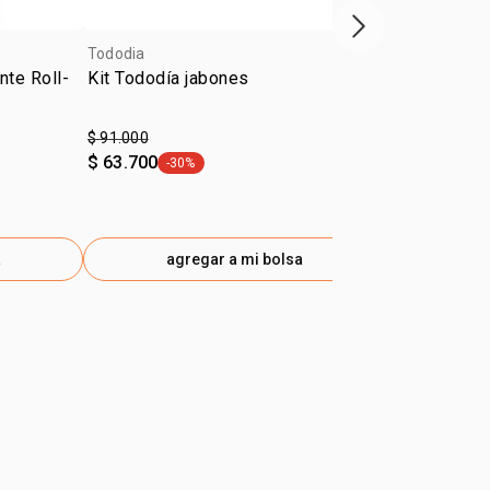
próximo item
Tododia
Tododia
nte Roll-
Kit Tododía jabones
Desodorante 
on Leche de
$ 91.000
$ 28.500
$ 63.700
-30%
ml a $407
general.tag -30%
a
agregar a mi bolsa
ag