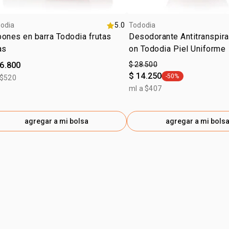
odia
5.0
Tododia
ones en barra Tododia frutas
Desodorante Antitranspira
as
on Tododia Piel Uniforme
46.800
$ 28.500
$ 14.250
-50%
 $520
general.tag -50%
ml a $407
agregar a mi bolsa
agregar a mi bols