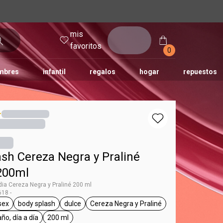
mis
entrar
favoritos
0
mbres
infantil
regalos
hogar
repuestos
tododia
una
humor
ash Cereza Negra y Praliné
200ml
ia Cereza Negra y Praliné 200 ml
18 -
sex
body splash
dulce
Cereza Negra y Praliné
g Tododia
general.tag unisex
general.tag body splash
general.tag dulce
general.tag Cereza Negra y Pra
ño, día a día
200 ml
eneral.tag después del baño, día a día
general.tag 200 ml