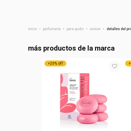
inicio
•
perfumería
•
para quién
•
unisex
•
detalles del p
más productos de la marca
+20% off
+