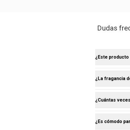
Dudas frec
¿Este producto 
¿La fragancia d
Sí, el body sp
más ligera que
sobrecargar. 
¿Cuántas veces 
toque de perf
La fragancia 
envolvente qu
originalidad,
¿Es cómodo para
aroma con sua
Nuestros bod