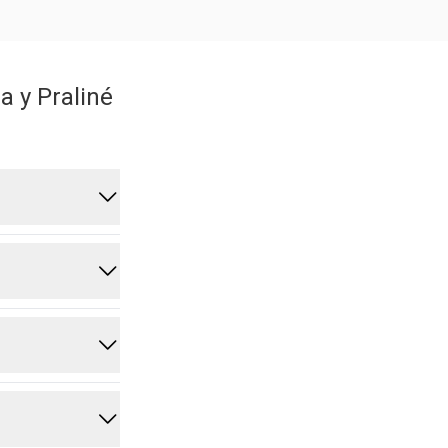
a y Praliné
na experiencia
n sin
ndando un
e dulce y
or su
rutar de su
 Puedes