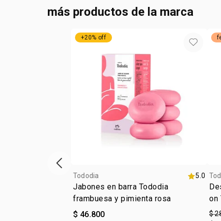
más productos de la marca
+20% off
f
ítem anterior
Tododia
5.0
Tod
Jabones en barra Tododia
Des
frambuesa y pimienta rosa
on 
$ 46.800
$ 2