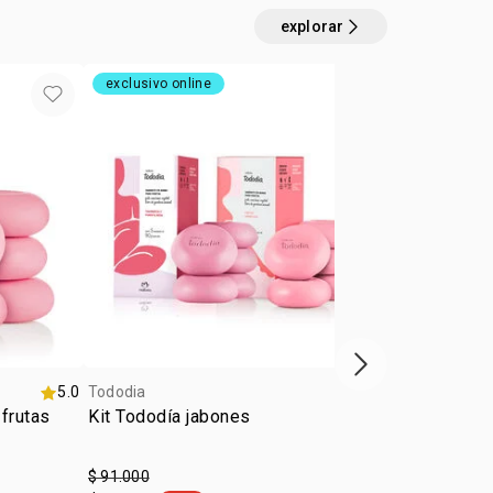
explorar
exclusivo online
4u al 40%
próximo item
5.0
Tododia
Tododia
frutas
Kit Tododía jabones
Desodorante 
on Leche de
$ 91.000
$ 28.500