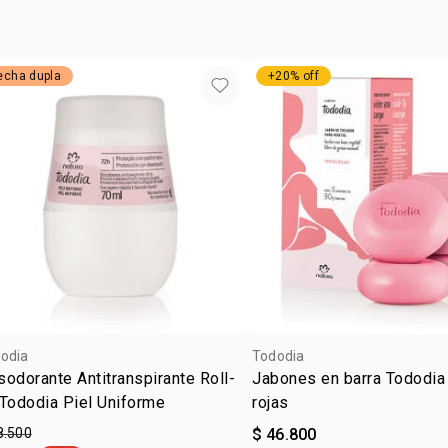
echa dupla
+20% off
odia
Tododia
odorante Antitranspirante Roll-
Jabones en barra Tododia 
Tododia Piel Uniforme
rojas
8.500
$ 46.800