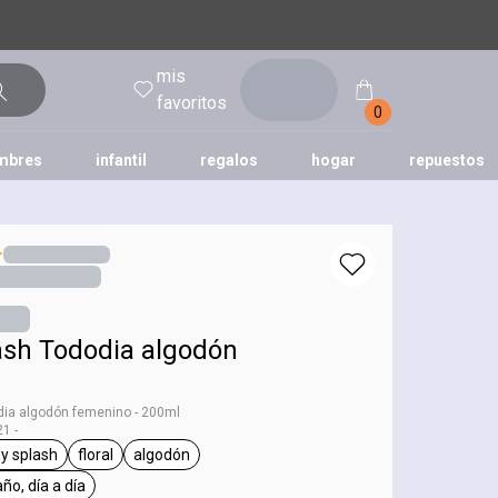
mis
entrar
favoritos
0
mbres
infantil
regalos
hogar
repuestos
tododia
una
humor
ash Tododia algodón
dia algodón femenino - 200ml
1 -
y splash
floral
algodón
g Tododia
general.tag body splash
general.tag floral
general.tag algodón
ño, día a día
eneral.tag después del baño, día a día