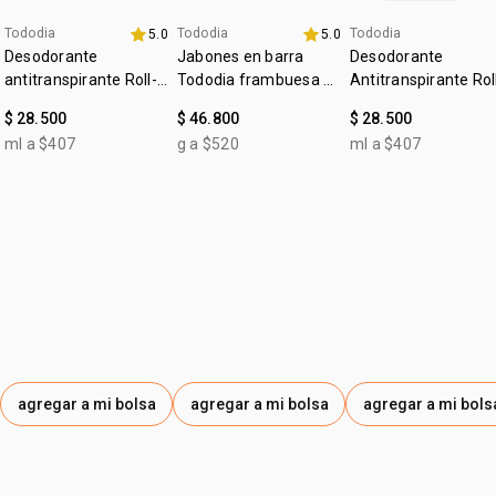
Tododia
Tododia
Tododia
5.0
5.0
4u al 40%
+20% off
4u al 40%
Desodorante
Jabones en barra
Desodorante
antitranspirante Roll-
Tododia frambuesa y
Antitranspirante Rol
on Leche de algodón
pimienta rosa
on Tododia Piel
$ 28.500
$ 46.800
$ 28.500
Uniforme
ml a $407
g a $520
ml a $407
agregar a mi bolsa
agregar a mi bolsa
agregar a mi bols