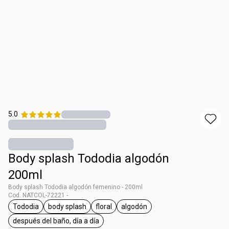
5.0
Body splash Tododia algodón
200ml
Body splash Tododia algodón femenino - 200ml
Cod. NATCOL-72221 -
Tododia
body splash
floral
algodón
general.tag Tododia
general.tag body splash
general.tag floral
general.tag algodón
después del baño, día a día
general.tag después del baño, día a día