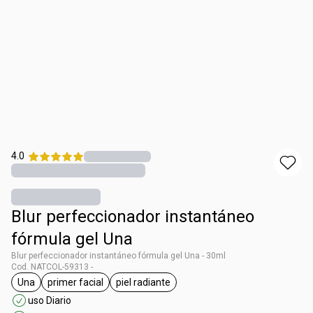
4.0
Blur perfeccionador instantáneo
fórmula gel Una
Blur perfeccionador instantáneo fórmula gel Una - 30ml
Cod. NATCOL-59313 -
Una
primer facial
piel radiante
general.tag Una
general.tag primer facial
general.tag piel radiante
uso Diario