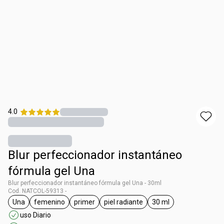
4.0
Blur perfeccionador instantáneo
fórmula gel Una
Blur perfeccionador instantáneo fórmula gel Una - 30ml
Cod. NATCOL-59313 -
Una
femenino
primer
piel radiante
30 ml
general.tag Una
general.tag femenino
general.tag primer
general.tag piel radiante
general.tag 30 ml
uso Diario