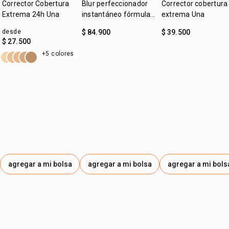
• protege la piel de los daños causados por la luz azul y el
Corrector Cobertura
Blur perfeccionador
Corrector cobertura
sol
Extrema 24h Una
instantáneo fórmula
extrema Una
• larga duración
gel Una
desde
$ 84.900
$ 39.500
$ 27.500
+5 colores
agregar a mi bolsa
agregar a mi bolsa
agregar a mi bols