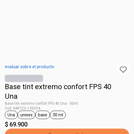
evaluar sobre el producto
Base tint extremo confort FPS 40
Una
Base tint extremo confort FPS 40 Una - 30ml
Cod. NATCOL-135024 -
Una
unisex
base
30 ml
general.tag Una
general.tag unisex
general.tag base
general.tag 30 ml
$ 69.900