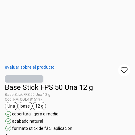
evaluar sobre el producto
Base Stick FPS 50 Una 12 g
Base Stick FPS 50 Una 12 g
Cod. NATCOL-181519 -
Una
base
12 g
general.tag Una
general.tag base
general.tag 12 g
cobertura ligera a media
acabado natural
formato stick de fácil aplicación