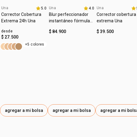
:
Una
Una
Una
tipo de piel
5.0
todo tipo de piel
4.0
lanzamiento
4u al 40%
4u al 40%
Corrector Cobertura
Blur perfeccionador
Corrector cobertura
:
textura
cremosa
Extrema 24h Una
instantáneo fórmula
extrema Una
gel Una
:
tono
medio
desde
$ 84.900
$ 39.500
$ 27.500
:
subtono
frío
+5 colores
:
zona de aplicación
rostro
agregar a mi bolsa
agregar a mi bolsa
agregar a mi bols