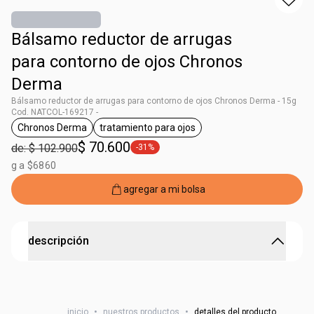
Bálsamo reductor de arrugas
para contorno de ojos Chronos
Derma
Bálsamo reductor de arrugas para contorno de ojos Chronos Derma - 15g
Cod. NATCOL-169217 -
Chronos Derma
tratamiento para ojos
general.tag Chronos Derma
general.tag tratamiento para ojos
$ 70.600
de: $ 102.900
-31%
general.tag -31%
g a $6860
agregar a mi bolsa
descripción
Bálsamo concentrado que ayuda a reducir arrugas y
líneas de expresión, hidratando y rejuveneciendo la piel
inicio
•
nuestros productos
•
detalles del producto