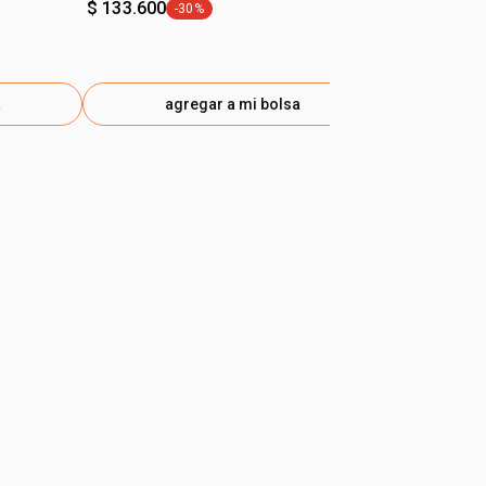
$ 133.600
-30%
general.tag -30%
a
agregar a mi bolsa
ag