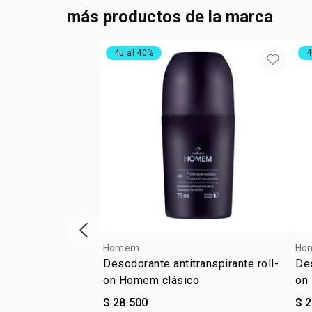
más productos de la marca
4u al 40%
4
ítem anterior
Homem
Ho
Desodorante antitranspirante roll-
Des
on Homem clásico
on
$ 28.500
$ 