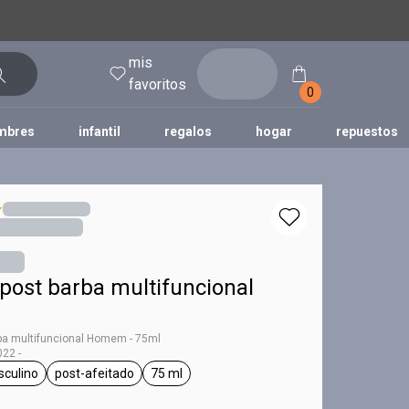
mis
entrar
favoritos
0
mbres
infantil
regalos
hogar
repuestos
tododia
una
humor
post barba multifuncional
ba multifuncional Homem - 75ml
22 -
culino
post-afeitado
75 ml
ag Homem
general.tag masculino
general.tag post-afeitado
general.tag 75 ml