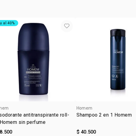
HYDROXYA
ACRYLATE/
COPOLYMER
PHALERATA
u al 40%
POLYSORBAT
EXTRACT, H
ISOMETHYL 
SORBITAN I
EUGENOL, 
TOCOPHERO
mem
Homem
odorante antitranspirante roll-
Shampoo 2 en 1 Homem
 Homem sin perfume
28.500
$ 40.500