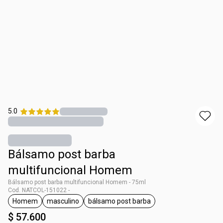
5.0
Bálsamo post barba
multifuncional Homem
Bálsamo post barba multifuncional Homem - 75ml
Cod. NATCOL-151022 -
Homem
masculino
bálsamo post barba
general.tag Homem
general.tag masculino
general.tag bálsamo post barba
$ 57.600