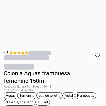
4.5
Colonia Aguas frambuesa
femenino 150ml
Aguas de Natura Frambuesa 150 ml
Cod. NATCOL-166370 -
Águas
femenino
eau de toilette
frutal
Frambuesa
general.tag Águas
general.tag femenino
general.tag eau de toilette
general.tag frutal
general.tag 
día a día, pós baño
150 ml
general.tag día a día, pós baño
general.tag 150 ml