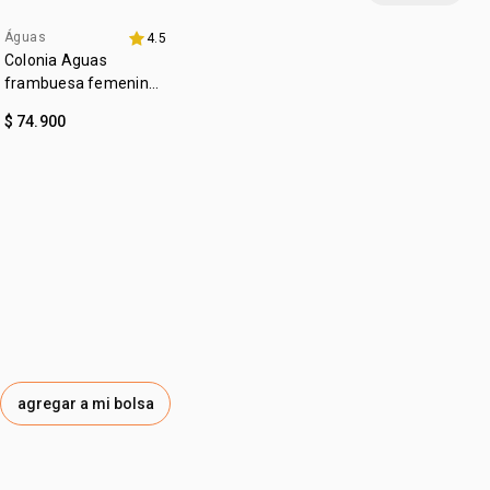
:
notas de fondo
musk, ámbar, sándalo
Águas
cruelty free
4.5
4u al 40%
Colonia Aguas
vegano
frambuesa femenino
150ml
:
ocasión
día a día, pós baño
$ 74.900
:
subfamilia
floral
agregar a mi bolsa