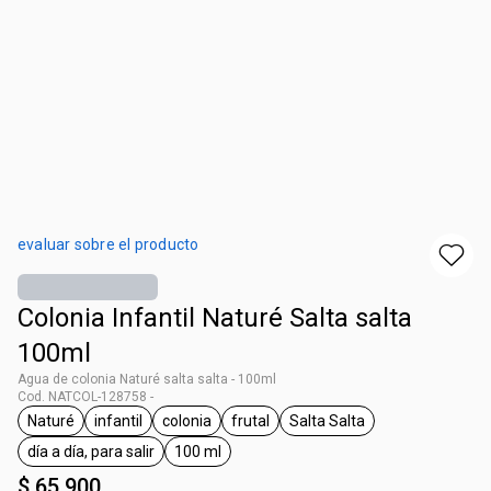
evaluar sobre el producto
Colonia Infantil Naturé Salta salta
100ml
Agua de colonia Naturé salta salta - 100ml
Cod. NATCOL-128758 -
Naturé
infantil
colonia
frutal
Salta Salta
general.tag Naturé
general.tag infantil
general.tag colonia
general.tag frutal
general.tag Salta Salta
día a día, para salir
100 ml
general.tag día a día, para salir
general.tag 100 ml
$ 65.900