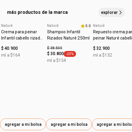
irritación, suspende su uso y consulta a un médico. solo
GLUCONATE, LIMONENE, CAPRYLHYDROXAMIC ACID,
:
subfamilia
acuoso
para uso externo.al contener ingredientes naturales, el
GLYCERIN, LINALOOL, DISODIUM PHOSPHATE, BENZYL
más productos de la marca
explorar
color puede variar sin afectar sus propiedades
SALICYLATE, CITRONELLOL, CITRAL.
Naturé
Naturé
Naturé
5.0
4u al 40%
promo imperdible
4u al 40%
Crema para peinar
Shampoo Infantil
Repuesto crema pa
Infantil cabello rizado
Rizados Naturé 250ml
peinar Naturé cabel
y crespo Naturé
rizado y crespo
$ 40.900
$ 38.500
$ 32.900
$ 30.800
-20%
ml a $164
ml a $132
general.tag -20%
ml a $154
agregar a mi bolsa
agregar a mi bolsa
agregar a mi bols