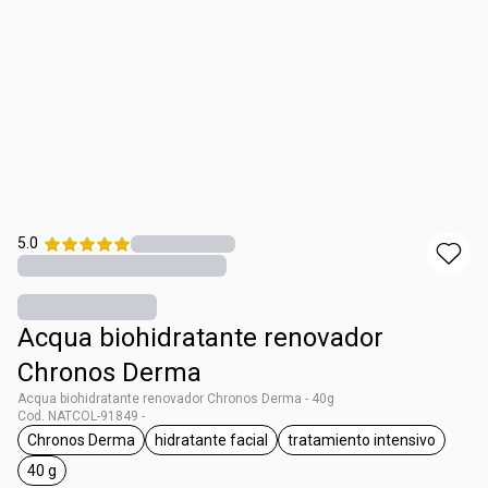
5.0
Acqua biohidratante renovador
Chronos Derma
Acqua biohidratante renovador Chronos Derma - 40g
Cod. NATCOL-91849 -
Chronos Derma
hidratante facial
tratamiento intensivo
general.tag Chronos Derma
general.tag hidratante facial
general.tag tratam
40 g
general.tag 40 g