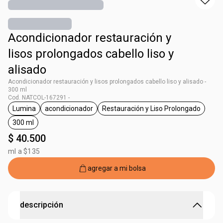
Acondicionador restauración y
lisos prolongados cabello liso y
alisado
Acondicionador restauración y lisos prolongados cabello liso y alisado -
300 ml
Cod. NATCOL-167291 -
Lumina
acondicionador
Restauración y Liso Prolongado
general.tag Lumina
general.tag acondicionador
general.tag Restauraci
300 ml
general.tag 300 ml
$ 40.500
ml a $135
agregar a mi bolsa
descripción