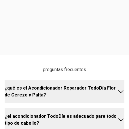
preguntas frecuentes
¿qué es el Acondicionador Reparador TodoDía Flor
de Cerezo y Palta?
¿el acondicionador TodoDía es adecuado para todo
el Acondicionador Reparador TodoDía Flor de
tipo de cabello?
Cerezo y Palta es un producto desarrollado para