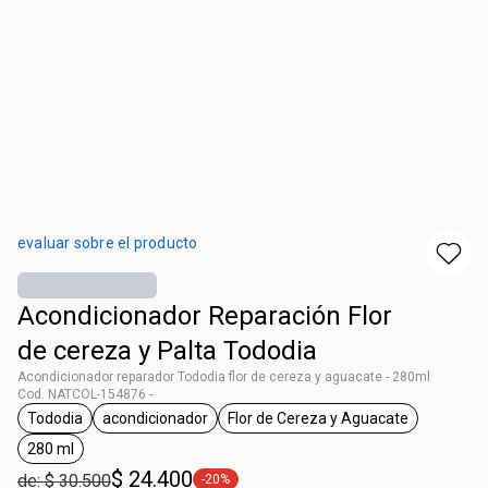
evaluar sobre el producto
Acondicionador Reparación Flor
de cereza y Palta Tododia
Acondicionador reparador Tododia flor de cereza y aguacate - 280ml
Cod. NATCOL-154876 -
Tododia
acondicionador
Flor de Cereza y Aguacate
general.tag Tododia
general.tag acondicionador
general.tag Flor de Cere
280 ml
general.tag 280 ml
$ 24.400
de: $ 30.500
-20%
general.tag -20%