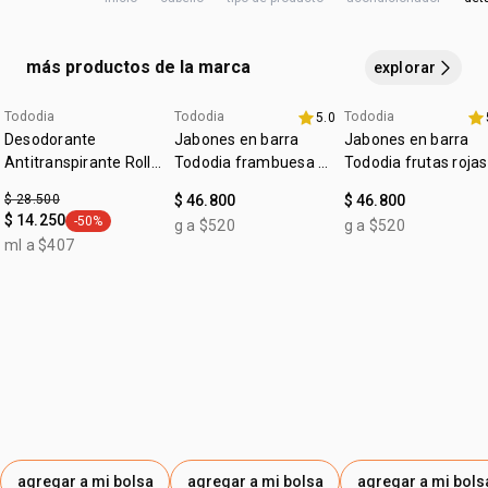
DIMETHICONOL, PHENOXYETHANOL, PARFUM,
ISOPROPYL ALCOHOL, PERSEA GRATISSIMA OIL,
CETEARETH-25, CETEARETH-7, ARGININE, CITRIC ACID,
más productos de la marca
explorar
TEA-DODECYLBENZENESULFONATE, DISODIUM EDTA,
PEG-4 DILAURATE, PEG-4 LAURATE, HEXYL CINNAMAL,
Tododia
Tododia
Tododia
5.0
fecha dupla
+20% off
+20% off
LIMONENE, CAPRYLYL GLYCOL, BENZYL ALCOHOL,
Desodorante
Jabones en barra
Jabones en barra
IODOPROPYNYL BUTYLCARBAMATE, PEG-200, GLYCOLIC
Antitranspirante Roll-
Tododia frambuesa y
Tododia frutas rojas
on Tododia Piel
ACID, SODIUM HYDROXIDE, SODIUM CARBONATE, SODIUM
pimienta rosa
$ 28.500
$ 46.800
$ 46.800
Uniforme
CHLORIDE.
$ 14.250
-50%
g a $520
g a $520
general.tag -50%
ml a $407
agregar a mi bolsa
agregar a mi bolsa
agregar a mi bols