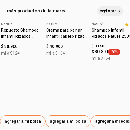
LAURATE, BEHENTRIMONIUM CHLORIDE, PARFUM,
HYDROXYACETOPHENONE, HYDROXYETHYLCELLULOSE,
más productos de la marca
explorar
CETRIMONIUM CHLORIDE, PROPYLENE GLYCOL
DIHEPTANOATE, CITRIC ACID, SODIUM GLUCONATE,
Naturé
Naturé
Naturé
4u al 40%
4u al 40%
promo imperdible
LACTIC ACID, ISOPROPYL ALCOHOL, HEXYL CINNAMAL,
Repuesto Shampoo
Crema para peinar
Shampoo Infantil
LIMONENE, LINALOOL, SODIUM HYDROXIDE, SODIUM
Infantil Rizados
Infantil cabello rizado
Rizados Naturé 250
Naturé 250ml
ACETATE, SODIUM CARBONATE, SODIUM CHLORIDE.
y crespo Naturé
$ 30.900
$ 40.900
$ 38.500
$ 30.800
-20%
ml a $124
ml a $164
general.tag
ml a $154
agregar a mi bolsa
agregar a mi bolsa
agregar a mi bols