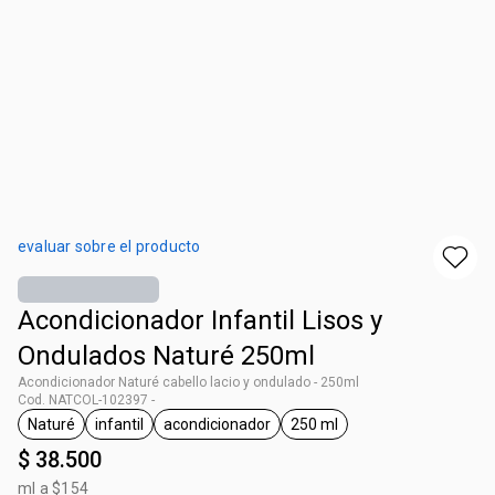
evaluar sobre el producto
Acondicionador Infantil Lisos y
Ondulados Naturé 250ml
Acondicionador Naturé cabello lacio y ondulado - 250ml
Cod. NATCOL-102397 -
Naturé
infantil
acondicionador
250 ml
general.tag Naturé
general.tag infantil
general.tag acondicionador
general.tag 250 ml
$ 38.500
ml a $154